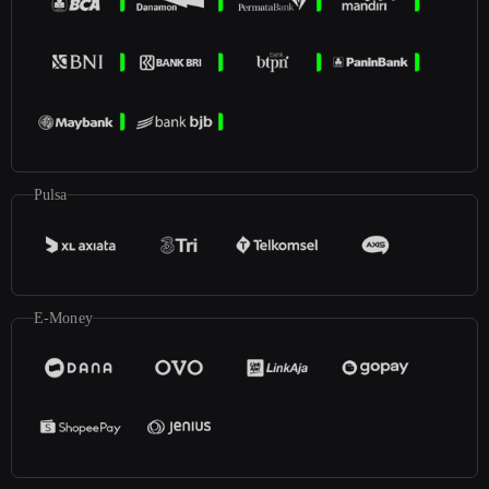
Pulsa
E-Money