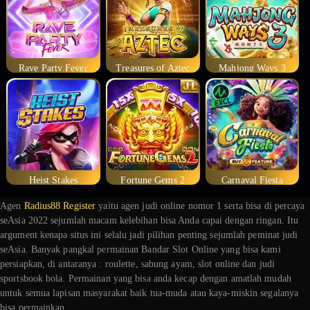
Rave Party Fever
Treasures of Aztec
Mahjong Ways 3
Heist Stakes
Fortune Gems 2
Carnaval Fiesta
Agen
Radius88 Register
yaitu agen judi online nomor 1 serta bisa di percaya
seAsia 2022 sejumlah macam kelebihan bisa Anda capai dengan ringan. Itu
argument kenapa situs ini selalu jadi pilihan penting sejumlah peminat judi
seAsia. Banyak pangkal permainan Bandar Slot Online yang bisa kami
persiapkan, di antaranya : roulette, sabung ayam, slot online dan judi
sportsbook bola. Permainan yang bisa anda kecap dengan amatlah mudah
untuk semua lapisan masyarakat baik tua-muda atau kaya-miskin segalanya
bisa permainkan.