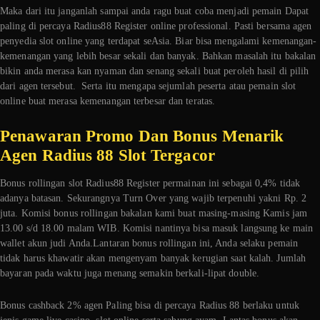
Maka dari itu janganlah sampai anda ragu buat coba menjadi pemain Dapat
paling di percaya Radius88 Register online professional. Pasti bersama agen
penyedia slot online yang terdapat seAsia. Biar bisa mengalami kemenangan-
kemenangan yang lebih besar sekali dan banyak. Bahkan masalah itu bakalan
bikin anda merasa kan nyaman dan senang sekali buat peroleh hasil di pilih
dari agen tersebut. Serta itu mengapa sejumlah peserta atau pemain slot
online buat merasa kemenangan terbesar dan teratas.
Penawaran Promo Dan Bonus Menarik
Agen Radius 88 Slot Tergacor
Bonus rollingan slot Radius88 Register permainan ini sebagai 0,4% tidak
adanya batasan. Sekurangnya Turn Over yang wajib terpenuhi yakni Rp. 2
juta. Komisi bonus rollingan bakalan kami buat masing-masing Kamis jam
13.00 s/d 18.00 malam WIB. Komisi nantinya bisa masuk langsung ke main
wallet akun judi Anda.Lantaran bonus rollingan ini, Anda selaku pemain
tidak harus khawatir akan mengenyam banyak kerugian saat kalah. Jumlah
bayaran pada waktu juga menang semakin berkali-lipat double.
Bonus cashback 2% agen Paling bisa di percaya Radius 88 berlaku untuk