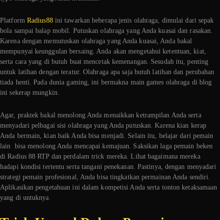
Platform
Radius88
ini tawarkan beberapa jenis olahraga, dimulai dari sepak
bola sampai balap mobil. Putuskan olahraga yang Anda kuasai dan rasakan.
Karena dengan memutuskan olahraga yang Anda kuasai, Anda bakal
mempunyai keunggulan bersaing. Anda akan mengetahui ketentuan, kiat,
serta cara yang di butuh buat mencetak kemenangan. Sesudah itu, penting
untuk latihan dengan teratur. Olahraga apa saja butuh latihan dan perubahan
tiada henti. Pada dunia gaming, ini bermakna main games olahraga di blog
ini sekerap mungkin.
Agar, praktek bakal menolong Anda menaikkan ketrampilan Anda serta
menyadari pelbagai sisi olahraga yang Anda putuskan. Karena kian kerap
Anda bermain, kian baik Anda bisa menjadi. Selain itu, belajar dari pemain
lain bisa menolong Anda mencapai kemajuan. Saksikan laga pemain beken
di Radius 88 RTP dan perdalam trick mereka. Lihat bagaimana mereka
hadapi kondisi tertentu serta tangani penekanan. Pastinya, dengan menyadari
strategi pemain profesional, Anda bisa tingkatkan permainan Anda sendiri.
Aplikasikan pengetahuan ini dalam kompetisi Anda serta tonton ketaksamaan
yang di untuknya.