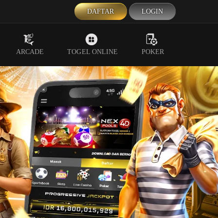
DAFTAR
LOGIN
ARCADE
TOGEL ONLINE
POKER