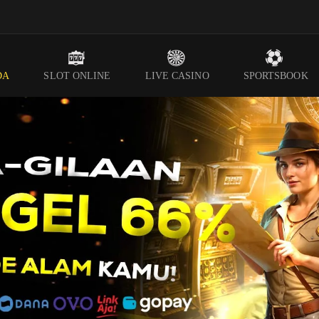
DA
SLOT ONLINE
LIVE CASINO
SPORTSBOOK