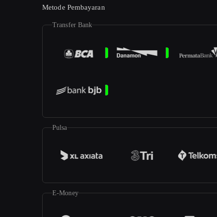
Metode Pembayaran
Transfer Bank
Pulsa
E-Money