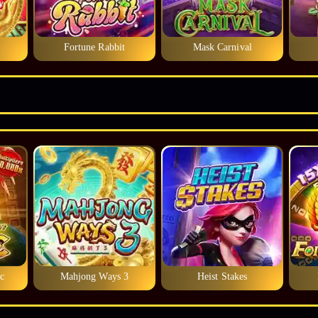
Fortune Rabbit
Mask Carnival
c
Mahjong Ways 3
Heist Stakes