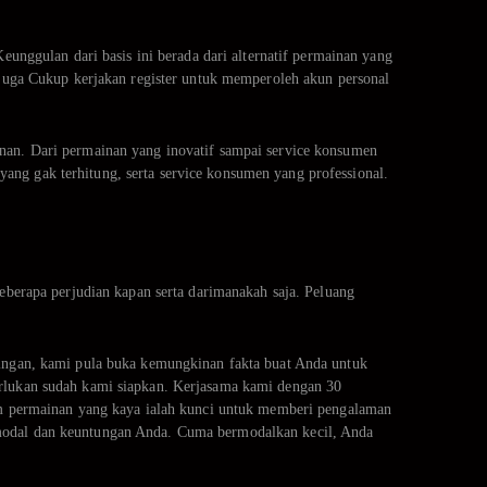
eunggulan dari basis ini berada dari alternatif permainan yang
 juga Cukup kerjakan register untuk memperoleh akun personal
nan. Dari permainan yang inovatif sampai service konsumen
 yang gak terhitung, serta service konsumen yang professional.
eberapa perjudian kapan serta darimanakah saja. Peluang
lingan, kami pula buka kemungkinan fakta buat Anda untuk
erlukan sudah kami siapkan. Kerjasama kami dengan 30
gam permainan yang kaya ialah kunci untuk memberi pengalaman
 modal dan keuntungan Anda. Cuma bermodalkan kecil, Anda