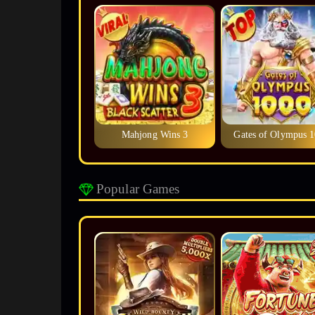
Mahjong Wins 3
Gates of Olympus 
Popular Games