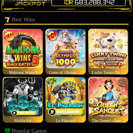
Best Wins
Mahjong Wins 3
Gates of Olympus 1000
Lucky Twins Power Clusters
SixSixSix
Le Pharaoh
The Queen's Banquet
Popular Games