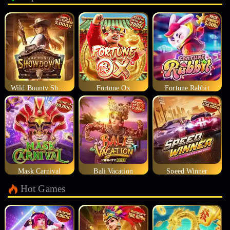
Wild Bounty Showdown
Fortune Ox
Fortune Rabbit
Mask Carnival
Bali Vacation
Speed Winner
Hot Games