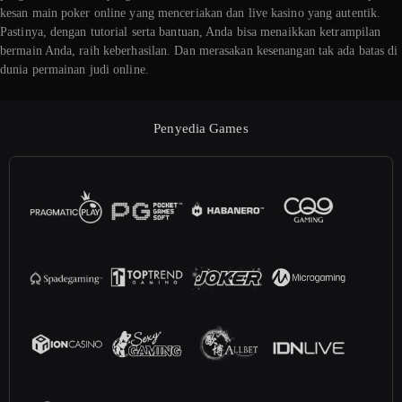
kesan main poker online yang menceriakan dan live kasino yang autentik.
Pastinya, dengan tutorial serta bantuan, Anda bisa menaikkan ketrampilan
bermain Anda, raih keberhasilan. Dan merasakan kesenangan tak ada batas di
dunia permainan judi online.
Penyedia Games