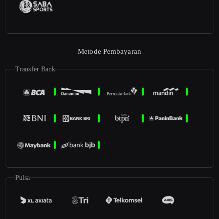
Metode Pembayaran
Transfer Bank
Pulsa