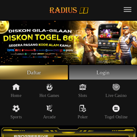
Beranda
Slot Online
Live Casino
Sportsbook
Arcade
Togel Online
Daftar
Login
Poker
Whatsapp
Home
Hot Games
Slots
Live Casino
Telegram
Sports
Arcade
Poker
Togel Online
Livechat